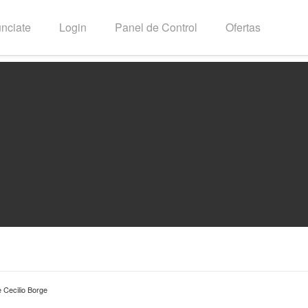
nciate
Login
Panel de Control
Ofertas
Todas las categorías
Google Ads
 Cecilio Borge