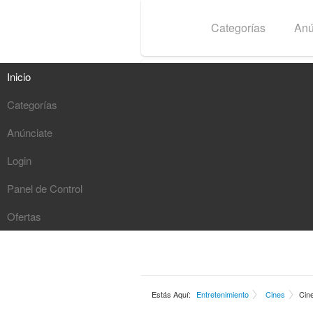
Inicio
Categorías
Anú
Inicio
Categorías
Anúnciate
Login
Panel de Control
Ofertas
Estás Aquí:
Entretenimiento
Cines
Cine