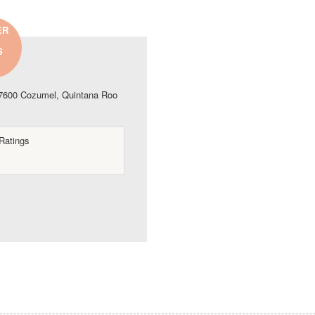
ER
S
77600 Cozumel, Quintana Roo
Ratings