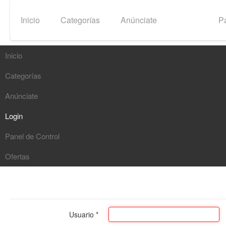
Inicio
Categorías
Anúnciate
Login
Pa
Inicio
Categorías
Buscar
Anúnciate
G
Login
Panel de Control
Ofertas
Usuario
*