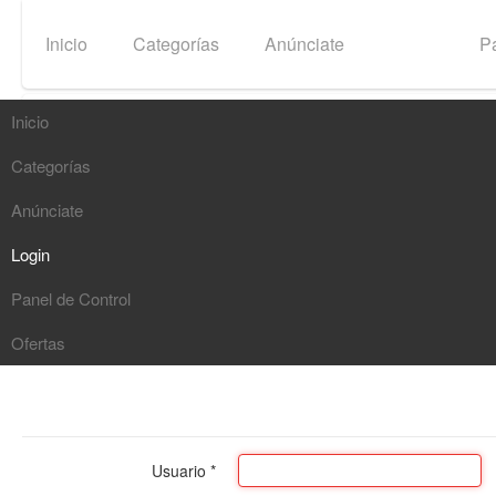
Inicio
Categorías
Anúnciate
Login
Pa
Inicio
Categorías
Buscar
Anúnciate
G
Login
Panel de Control
Ofertas
Usuario
*