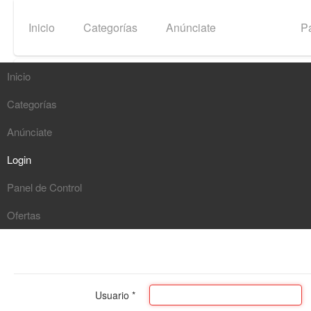
Inicio
Categorías
Anúnciate
Login
Pa
Inicio
Categorías
Buscar
Anúnciate
G
Login
Panel de Control
Ofertas
Usuario
*