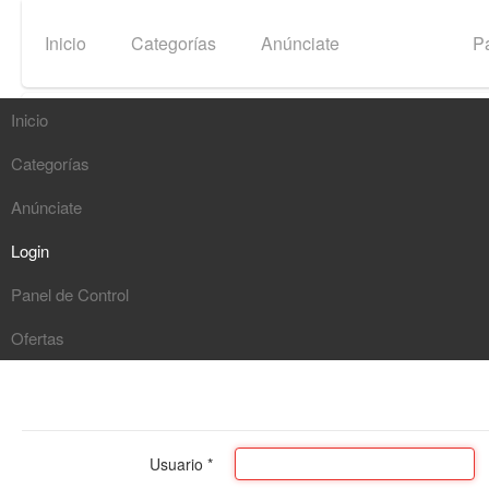
Inicio
Categorías
Anúnciate
Login
Pa
Inicio
Categorías
Buscar
Anúnciate
G
Login
Panel de Control
Ofertas
Usuario
*