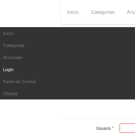
Inicio
Categorías
Anú
Inicio
Categorías
Anúnciate
Login
Panel de Control
Ofertas
Usuario
*