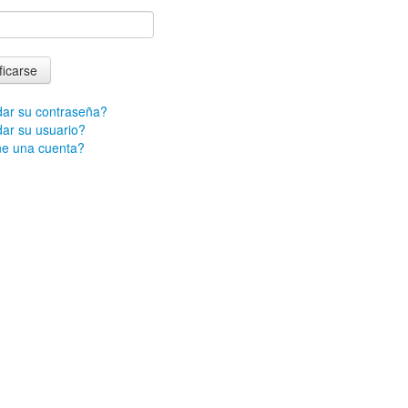
ficarse
ar su contraseña?
ar su usuario?
ne una cuenta?