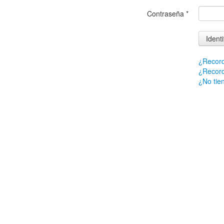
Contraseña
*
Identi
¿Record
¿Record
¿No tie