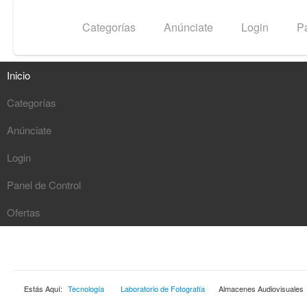
Inicio
Categorías
Anúnciate
Login
Pa
Inicio
Categorías
Anúnciate
G
Login
Panel de Control
Ofertas
Estás Aquí:
Tecnología
Laboratorio de Fotografía
Almacenes Audiovisuales