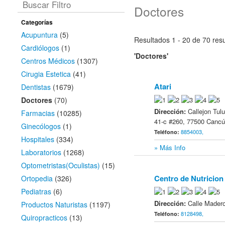
Buscar Filtro
Doctores
Categorías
Acupuntura
(5)
Resultados 1 - 20 de 70
resu
Cardiólogos
(1)
'Doctores'
Centros Médicos
(1307)
Cirugia Estetica
(41)
Atari
1
Dentistas
(1679)
Doctores
(70)
Dirección:
Callejon Tul
Farmacias
(10285)
41-c #260, 77500 Cancú
Ginecólogos
(1)
8854003,
Teléfono:
Hospitales
(334)
» Más Info
Laboratorios
(1268)
Optometristas(Oculistas)
(15)
Centro de Nutricion
Ortopedia
(326)
2
Pediatras
(6)
Dirección:
Calle Madero
Productos Naturistas
(1197)
8128498,
Teléfono:
Quiropracticos
(13)