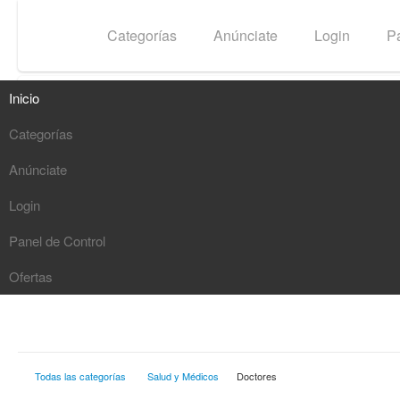
Inicio
Categorías
Anúnciate
Login
Pa
Inicio
Categorías
Buscar
Anúnciate
G
Login
Panel de Control
Ofertas
Todas las categorías
Salud y Médicos
Doctores