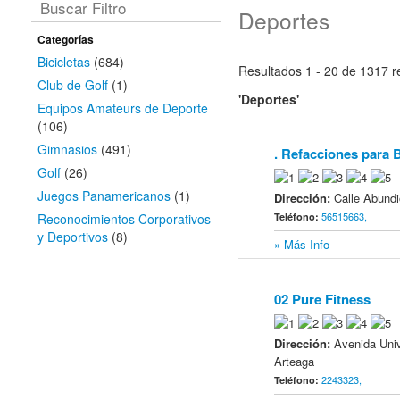
Buscar Filtro
Deportes
Categorías
Bicicletas
(684)
Resultados 1 - 20 de 1317
re
Club de Golf
(1)
'Deportes'
Equipos Amateurs de Deporte
(106)
Gimnasios
(491)
. Refacciones para B
1
Golf
(26)
Juegos Panamericanos
(1)
Dirección:
Calle Abundi
56515663,
Reconocimientos Corporativos
Teléfono:
y Deportivos
(8)
» Más Info
02 Pure Fitness
2
Dirección:
Avenida Univ
Arteaga
2243323,
Teléfono: