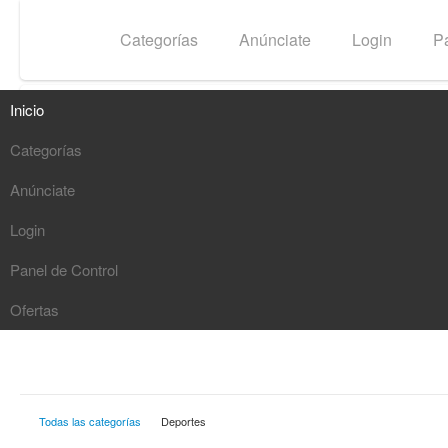
Inicio
Categorías
Anúnciate
Login
Pa
Inicio
Categorías
Buscar
Anúnciate
G
Login
Panel de Control
Ofertas
Todas las categorías
Deportes